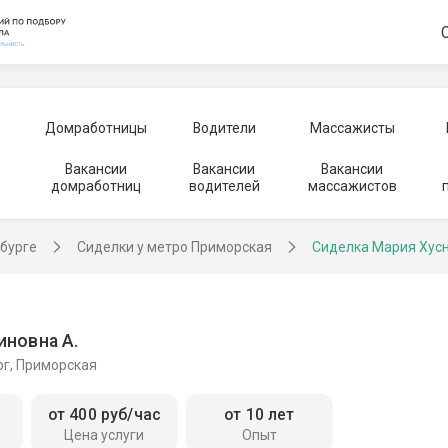
Домработницы
Водители
Массажисты
Вакансии
Вакансии
Вакансии
домработниц
водителей
массажистов
рбурге
Сиделки у метро Приморская
Сиделка Мария Хус
иновна А.
рг, Приморская
от 400 руб/час
от 10 лет
Цена услуги
Опыт