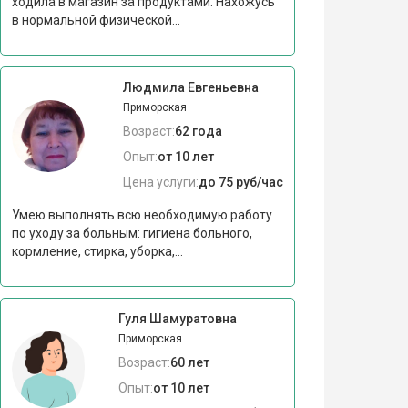
ходила в магазин за продуктами. Нахожусь
в нормальной физической...
Людмила Евгеньевна
Приморская
Возраст:
62 года
Опыт:
от 10 лет
Цена услуги:
до 75 руб/час
Умею выполнять всю необходимую работу
по уходу за больным: гигиена больного,
кормление, стирка, уборка,...
Гуля Шамуратовна
Приморская
Возраст:
60 лет
Опыт:
от 10 лет