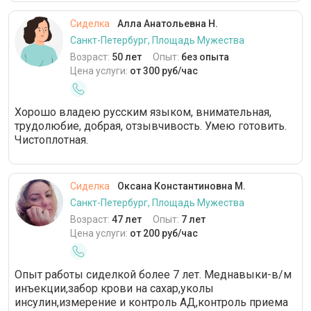
Сиделка
Алла Анатольевна Н.
Санкт-Петербург, Площадь Мужества
Возраст:
50 лет
Опыт:
без опыта
Цена услуги:
от 300 руб/час
Хорошо владею русским языком, внимательная,
трудолюбие, добрая, отзывчивость. Умею готовить.
Чистоплотная.
Сиделка
Оксана Константиновна М.
Санкт-Петербург, Площадь Мужества
Возраст:
47 лет
Опыт:
7 лет
Цена услуги:
от 200 руб/час
Опыт работы сиделкой более 7 лет. Меднавыки-в/м
инъекции,забор крови на сахар,уколы
инсулин,измерение и контроль АД,контроль приема