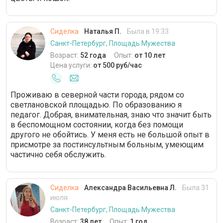
Сиделка
Наталья П.
Была в 19:33
Санкт-Петербург, Площадь Мужества
Возраст:
52 года
Опыт:
от 10 лет
Цена услуги:
от 500 руб/час
Проживаю в северной части города, рядом со
светлановской площадью. По образованию я
педагог. Добрая, внимательная, знаю что значит быть
в беспомощном состоянии, когда без помощи
другого не обойтись. У меня есть не большой опыт в
присмотре за постинсультным больным, умеющим
частично себя обслужить.
Сиделка
Александра Васильевна Л.
Была 31
июля
Санкт-Петербург, Площадь Мужества
Возраст:
38 лет
Опыт:
1 год