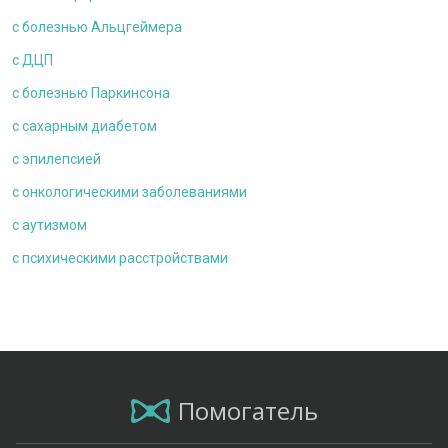
c болезнью Альцгеймера
с ДЦП
c болезнью Паркинсона
с сахарным диабетом
с эпилепсией
с онкологическими заболеваниями
c аутизмом
с психическими расстройствами
Помогатель