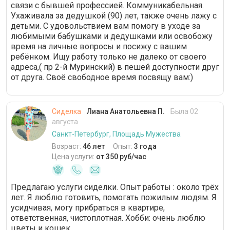
связи с бывшей профессией. Коммуникабельная.
Ухаживала за дедушкой (90) лет, также очень лажу с
детьми. С удовольствием вам помогу в уходе за
любимыми бабушками и дедушками или освобожу
время на личные вопросы и посижу с вашим
ребёнком. Ищу работу только не далеко от своего
адреса,( пр 2-й Муринский) в пешей доступности друг
от друга. Своё свободное время посвящу вам:)
Сиделка
Лиана Анатольевна П.
Была 02
августа
Санкт-Петербург, Площадь Мужества
Возраст:
46 лет
Опыт:
3 года
Цена услуги:
от 350 руб/час
Предлагаю услуги сиделки. Опыт работы : около трёх
лет. Я люблю готовить, помогать пожилым людям. Я
усидчивая, могу прибраться в квартире,
ответственная, чистоплотная. Хобби: очень люблю
цветы и кошек.