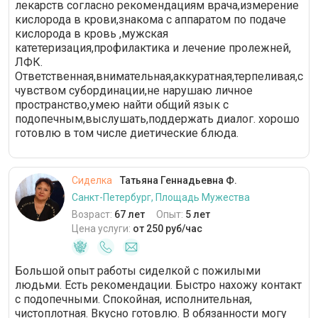
лекарств согласно рекомендациям врача,измерение
кислорода в крови,знакома с аппаратом по подаче
кислорода в кровь ,мужская
катетеризация,профилактика и лечение пролежней,
ЛФК.
Ответственная,внимательная,аккуратная,терпеливая,с
чувством субординации,не нарушаю личное
пространство,умею найти общий язык с
подопечным,выслушать,поддержать диалог. хорошо
готовлю в том числе диетические блюда.
Сиделка
Татьяна Геннадьевна Ф.
Санкт-Петербург, Площадь Мужества
Возраст:
67 лет
Опыт:
5 лет
Цена услуги:
от 250 руб/час
Большой опыт работы сиделкой с пожилыми
людьми. Есть рекомендации. Быстро нахожу контакт
с подопечными. Спокойная, исполнительная,
чистоплотная. Вкусно готовлю. В обязанности могу