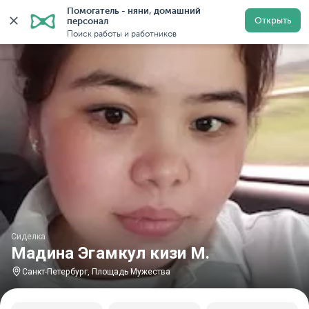
Помогатель - няни, домашний 
Главная
Сиделки
Сиделки в Санкт-Петербурге
С
Открыть
персонал
Поиск работы и работников
Сиделка
Мадина Эгамкул кизи М.
Санкт-Петербург, Площадь Мужества