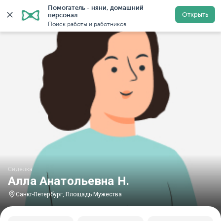
Помогатель - няни, домашний 
Главная
Сиделки
Сиделки в Санкт-Петербурге
С
Открыть
персонал
Поиск работы и работников
Сиделка
Алла Анатольевна Н.
Санкт-Петербург, Площадь Мужества