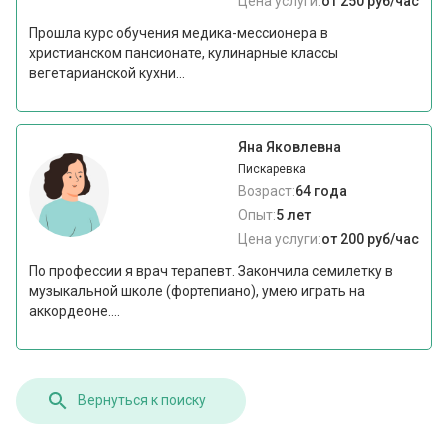
Цена услуги:
от 250 руб/час
Прошла курс обучения медика-мессионера в
христианском пансионате, кулинарные классы
вегетарианской кухни...
Яна Яковлевна
Пискаревка
Возраст:
64 года
Опыт:
5 лет
Цена услуги:
от 200 руб/час
По профессии я врач терапевт. Закончила семилетку в
музыкальной школе (фортепиано), умею играть на
аккордеоне....
Вернуться к поиску