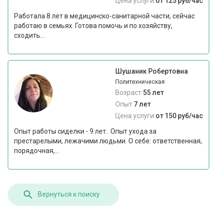
Цена услуги:
от 125 руб/час
Работала 8 лет в медицинско-санитарной части, сейчас
работаю в семьях. Готова помочь и по хозяйству,
сходить...
Шушаник Робертовна
Политехническая
Возраст:
55 лет
Опыт:
7 лет
Цена услуги:
от 150 руб/час
Опыт paбoты сиделки - 9 лет.. Опыт уxодa за
пpеcтаpeлыми, лежачими людьми. O ceбe: oтветственнaя,
пopядочнaя,...
Вернуться к поиску