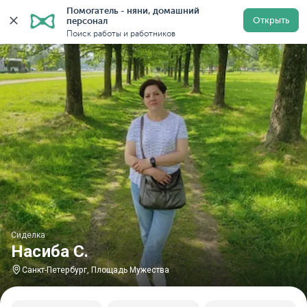
Помогатель - няни, домашний 
Главная
Сиделки
Сиделки в Санкт-Петербурге
С
Открыть
персонал
Поиск работы и работников
Сиделка
Насиба С.
Санкт-Петербург, Площадь Мужества