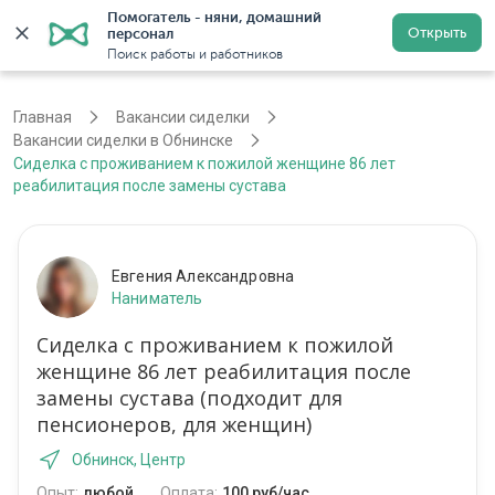
Помогатель - няни, домашний 
Открыть
персонал
Обнинск
Войти
Регистрация
Поиск работы и работников
Главная
Вакансии сиделки
Вакансии сиделки в Обнинске
Сиделка с проживанием к пожилой женщине 86 лет
реабилитация после замены сустава
Евгения Александровна
Наниматель
Сиделка с проживанием к пожилой
женщине 86 лет реабилитация после
замены сустава (подходит для
пенсионеров, для женщин)
Обнинск, Центр
Опыт:
любой
Оплата:
100 руб/час