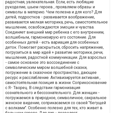
радостная, увлекательная. Если, есть любящие
рукоделие, шьем героев , проявляем образы и
символы в материю. Чем полезна и для кого? Для
детей, подростков - развивается воображение,
развивается мелкая моторика, речь, самостоятельное
мышление, освобождаются эмоции и чувства.
Соединяет внешний мир ребенка с его внутренним,
волшебным, гармонизирую его состояние. Для
особенных детей - есть вариация для особенных
деток. Помогает раскрыться, сбросить напряжение,
погрузиться в мир идей + развитие моторики, речи,
мышления, радостной коммуникации. Для взрослых
- самое основное это воссоединение с
символическим миром волшебной сказки,
погружение в сказочное пространство, дающее
ресурс и расслабление. Активизируется активная ,
самостоятельная позиция в жизни. Соприкосновение
с Я- Творец. В следствии гармонизация
сознательного и бессознательного. Для женщин -
погружаемся в природное, символичное, сакральное
женское видение, соприкасаемся со своей "бегущей
с волками". Особенно полезно для тех, кто живет в
большом городе. Для пар - позволяет