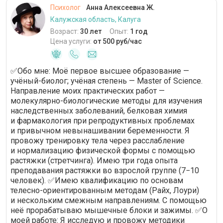
Психолог
Анна Алексеевна Ж.
Калужская область, Калуга
Возраст:
30 лет
Опыт:
1 год
Цена услуги:
от 500 руб/час
✅Обо мне: Моё первое высшее образование —
учёный-биолог; учёная степень — Master of Science.
Направление моих практических работ —
молекулярно-биологические методы для изучения
наследственных заболеваний, белковая химия
и фармакология при репродуктивных проблемах
и привычном невынашивании беременности. Я
провожу тренировку тела через расслабление
и нормализацию физической формы с помощью
растяжки (стретчинга). Имею три года опыта
преподавания растяжки во взрослой группе (7−10
человек). ✅Имею квалификацию по основам
телесно-ориентированным методам (Райх, Лоури)
и нескольким смежным направлениям. С помощью
неё прорабатываю мышечные блоки и зажимы. ✅О
моей работе: Я исследую и провожу методики