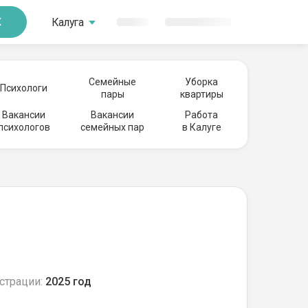
Калуга
К
Семейные
Уборка
Психологи
пары
квартиры
Вакансии
Вакансии
Работа
психологов
семейных пар
в Калуге
страции:
2025 год