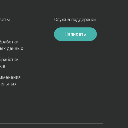
оветы
Служба поддержки:
и
Написать
бработки
ных данных
бработки
kie
рименения
тельных