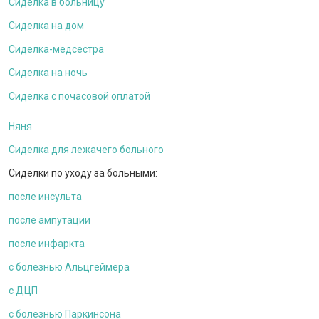
Сиделка в больницу
Сиделка на дом
Сиделка-медсестра
Сиделка на ночь
Сиделка с почасовой оплатой
Няня
Сиделка для лежачего больного
Сиделки по уходу за больными:
после инсульта
после ампутации
после инфаркта
c болезнью Альцгеймера
с ДЦП
c болезнью Паркинсона