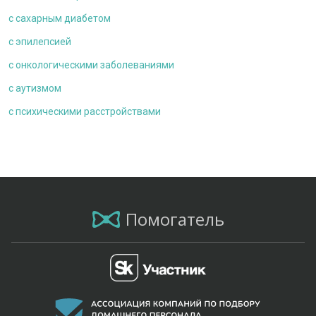
с сахарным диабетом
с эпилепсией
с онкологическими заболеваниями
c аутизмом
с психическими расстройствами
Помогатель