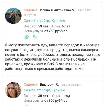
Сиделка
Ирина Дмитриевна М.
Была 02
августа
Санкт-Петербург, Купчино
Возраст:
59 лет
Опыт:
6 лет
Цена услуги:
от 250 руб/час
Я могу приготовить еду, навести порядок в квартире,
погулять сходить, купить продукты, смена памперса,
помыть больного, доброжелательна, последние годы
работаю с лежачими больными, опыт большой. Не
приезжая, проживаю в Спб. С агенствами не
работаю,только с прямыми работодателями.
Сиделка
Виктория С.
Была 28 июля
Санкт-Петербург, Купчино
Возраст:
38 лет
Опыт:
1 год
Цена услуги:
от 300 руб/час