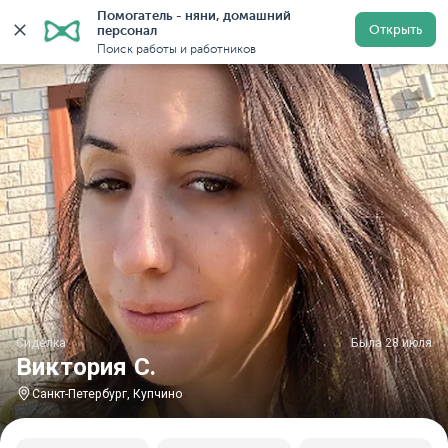
Помогатель - няни, домашний 
Главная
Сиделки
Сиделки в Санкт-Петербурге
Си
Открыть
персонал
Поиск работы и работников
Сиделка
Была 28 июля
Виктория С.
Санкт-Петербург, Купчино