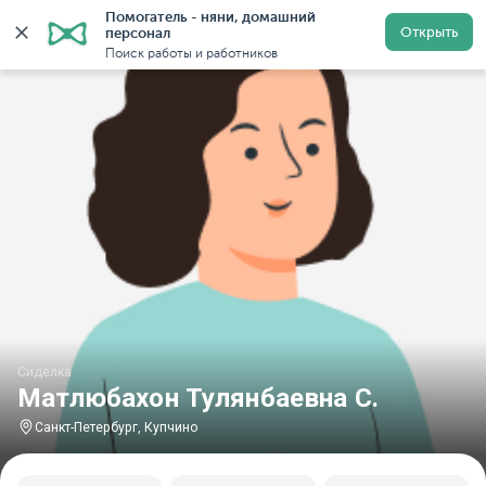
Помогатель - няни, домашний 
Главная
Сиделки
Сиделки в Санкт-Петербурге
Си
Открыть
персонал
Поиск работы и работников
Сиделка
Матлюбахон Тулянбаевна С.
Санкт-Петербург, Купчино