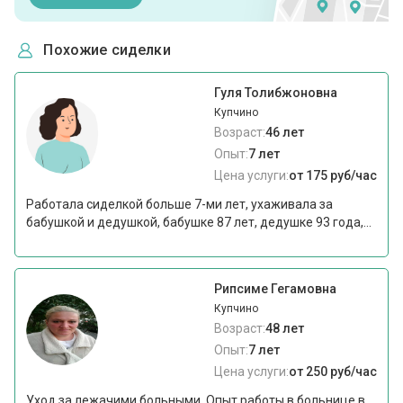
Похожие сиделки
Гуля Толибжоновна
Купчино
Возраст:
46 лет
Опыт:
7 лет
Цена услуги:
от 175 руб/час
Работала сиделкой больше 7-ми лет, ухаживала за
бабушкой и дедушкой, бабушке 87 лет, дедушке 93 года,...
Рипсиме Гегамовна
Купчино
Возраст:
48 лет
Опыт:
7 лет
Цена услуги:
от 250 руб/час
Уход за лежачими больными. Опыт работы в больнице в