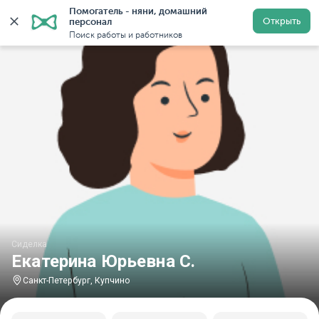
Помогатель - няни, домашний 
Главная
Сиделки
Сиделки в Санкт-Петербурге
Си
Открыть
персонал
Поиск работы и работников
Сиделка
Екатерина Юрьевна С.
Санкт-Петербург, Купчино