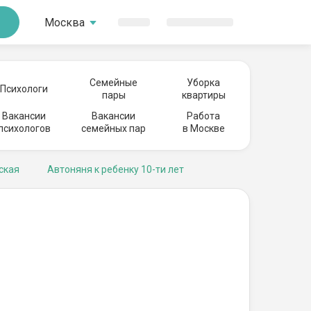
Москва
Семейные
Уборка
Психологи
пары
квартиры
Вакансии
Вакансии
Работа
психологов
семейных пар
в Москве
ская
Автоняня к ребенку 10-ти лет