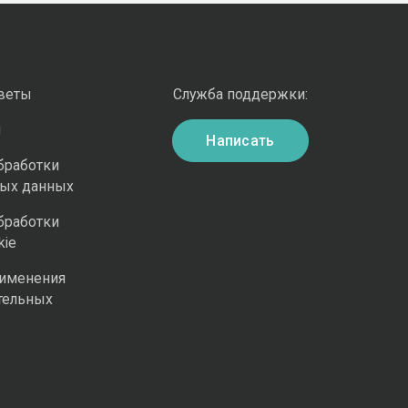
оветы
Служба поддержки:
и
Написать
бработки
ных данных
бработки
kie
рименения
тельных