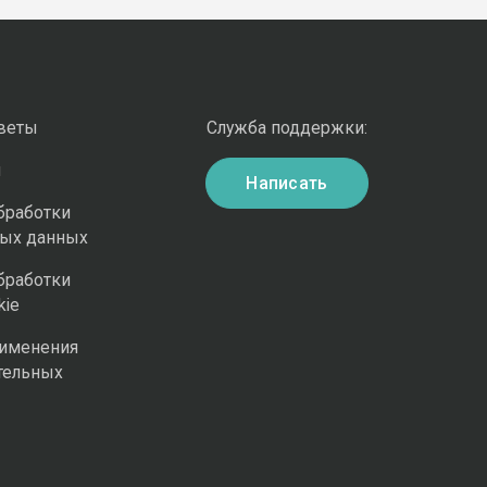
оветы
Служба поддержки:
и
Написать
бработки
ных данных
бработки
kie
рименения
тельных