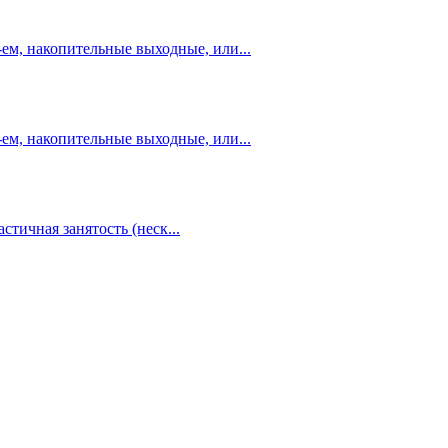
-ем, накопительные выходные, или...
-ем, накопительные выходные, или...
стичная занятость (неск...