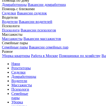
Помощь по дому
Домработницы
Вакансии домработниц
Помощь с близкими
Сиделки
Вакансии сиделок
Водители
Водители
Вакансии водителей
Психологи
Психологи
Вакансии психологов
Массажисты
Массажисты
Вакансии массажистов
Семейные пары
Семейные пары
Вакансии семейных пар
Разное
Уборка квартиры
Работа в Москве
Помощники по хозяйству
Ва
Няни
Репетиторы
Сиделки
Домработницы
Водители
Массажисты
Психологи
Семейные
пары
Уборка