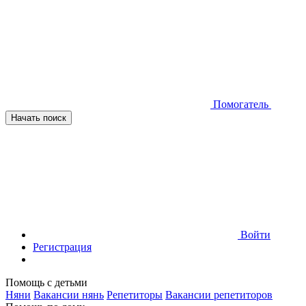
Помогатель
Начать поиск
Войти
Регистрация
Помощь с детьми
Няни
Вакансии нянь
Репетиторы
Вакансии репетиторов