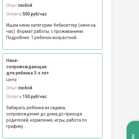
Опыт:
любой
Оплата:
500 руб/час
Ищем няню категории: бебиситтер (няня на
час). Формат работы: c проживанием.
Подробнее: 1 ребенок возрастной...
Няня-
сопровождающая
для ребенка 3-х лет
Центр
Опыт:
любой
Оплата:
150 руб/час
Забирать ребёнка из садика,
сопровождение до дома,до прихода
родителей, кормление, игры, работа по
графику...