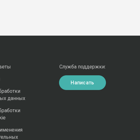
оветы
Служба поддержки:
и
Написать
бработки
ных данных
бработки
kie
рименения
тельных