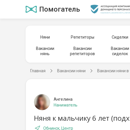
Помогатель
Няни
Репетиторы
Сиделки
Вакансии
Вакансии
Вакансии
нянь
репетиторов
сиделок
Главная
Вакансии няни
Вакансии няни в
Ангелина
Наниматель
Няня к мальчику 6 лет (под
Обнинск, Центр