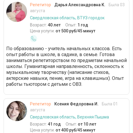
Репетитор
Дарья Александровна К.
Была 03
августа
Свердловская область, ВТУЗ городок
Возраст:
40 лет
Опыт:
1 год
Цена услуги:
от 500 руб/45 минут
По образованию - учитель начальных классов. Есть
опыт работы в школе, в садике, в семье. Готова
заниматься репетиторством по предметам начальной
школы. Гуманитарная направленность, склонность к
музыкальному творчеству (написание стихов,
актерские навыки, пение, игра на клавишных). Опыт
работы тьютором с детьми с ОВЗ.
Репетитор
Ксения Федоровна И.
Была 01
августа
Свердловская область, Верхняя Пышма
Возраст:
41 год
Опыт:
от 10 лет
Цена услуги:
от 400 руб/45 минут