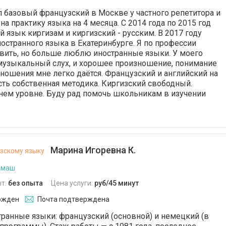
л базовый французский в Москве у частного репетитора и
а практику языка на 4 месяца. С 2014 года по 2015 год
 язык киргизам и киргизский - русским. В 2017 году
остранного языка в Екатеринбурге. Я по профессии
вить, но больше люблю иностранные языки. У моего
музыкальный слух, и хорошее произношение, понимание
зношения мне легко даётся. Французский и английский на
сть собственная методика. Киргизский свободный.
нем уровне. Буду рад помочь школьникам в изучении
Марина Игоревна К.
зскому языку
ьмаш
т:
без опыта
Цена услуги:
руб/45 минут
ржден
Почта подтверждена
ранные языки: французский (основной) и немецкий (в