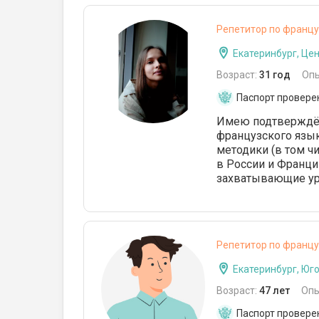
Репетитор по францу
Екатеринбург, Це
Возраст:
31 год
Оп
Паспорт провере
Имею подтверждён
французского язы
методики (в том ч
в России и Франци
захватывающие уро
Репетитор по францу
Екатеринбург, Юг
Возраст:
47 лет
Опы
Паспорт провере