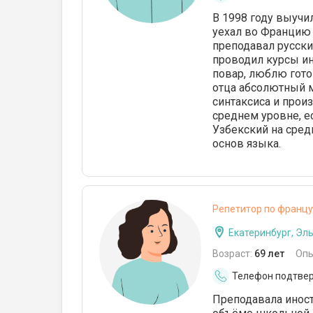
В 1998 году выучи
уехал во Францию н
преподавал русский
проводил курсы ин
повар, люблю гото
отца абсолютный 
синтаксиса и прои
среднем уровне, е
Узбекский на сред
основ языка.
Репетитор по францу
Екатеринбург, Эл
Возраст:
69 лет
Опы
Телефон подтве
Преподавала иност