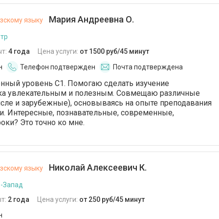
Мария Андреевна О.
зскому языку
нтр
ыт:
4 года
Цена услуги:
от 1500 руб/45 минут
н
Телефон подтвержден
Почта подтверждена
ный уровень C1. Помогаю сделать изучение
ка увлекательным и полезным. Совмещаю различные
исле и зарубежные), основываясь на опыте преподавания
и. Интересные, познавательные, современные,
ки? Это точно ко мне.
Николай Алексеевич К.
зскому языку
о-Запад
т:
2 года
Цена услуги:
от 250 руб/45 минут
н