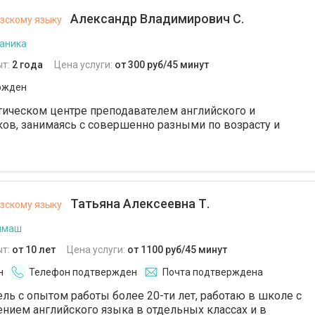
Александр Владимирович С.
зскому языку
таника
ыт:
2 года
Цена услуги:
от 300 руб/45 минут
ржден
тическом центре преподавателем английского и
ов, занимаясь с совершенно разными по возрасту и
Татьяна Алексеевна Т.
зскому языку
ммаш
ыт:
от 10 лет
Цена услуги:
от 1100 руб/45 минут
н
Телефон подтвержден
Почта подтверждена
ель с опытом работы более 20-ти лет, работаю в школе с
нием английского языка в отдельных классах и в