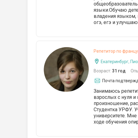
общеобразователь
языки.Обучаю дете
владения языком, 
огэ, егэ и улучша
Репетитор по францу
Екатеринбург, Пи
Возраст:
31 год
Оп
Почта подтверж
Занимаюсь репетит
взрослых с нуля и 
произношение, рас
Студентка УРФУ. У
университете. Мне
ходе обучения опи