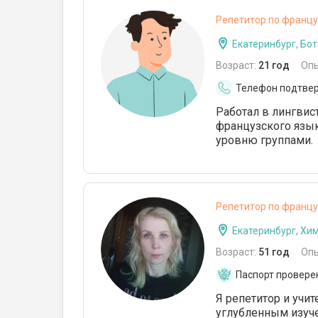
Репетитор по францу
Екатеринбург, Бо
Возраст:
21 год
Оп
Телефон подтве
Работал в лингвис
французского язык
уровню группами.
Репетитор по францу
Екатеринбург, Хи
Возраст:
51 год
Оп
Паспорт провере
Я репетитор и учит
углубленным изуче