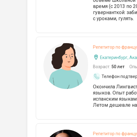
объёме школьной п
время (с 2013 по 2
гувернанткой: заб
с уроками, гулять.
Репетитор по францу
Екатеринбург, Ак
Возраст:
50 лет
Опы
Телефон подтве
Окончила Лингвист
языков. Опыт рабо
испанским языкам.
Летом дешевле на
Репетитор по францу