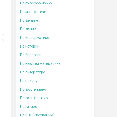
По русскому языку
По математике
По физике
По химии
По информатике
По истории
По биологии
По высшей математике
По литературе
По вокалу
По фортепиано
По сольфеджио
По гитаре
По ИЗО(Рисованию)