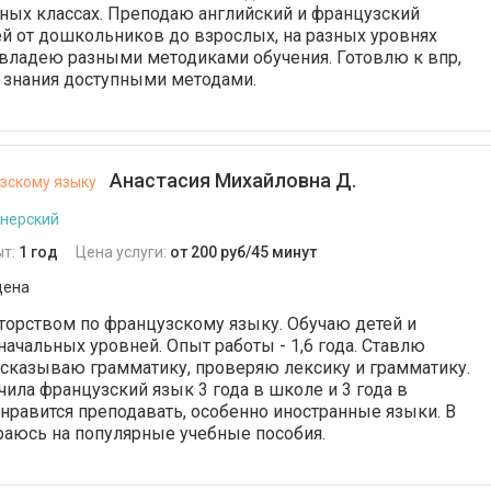
ных классах. Преподаю английский и французский
й от дошкольников до взрослых, на разных уровнях
владею разными методиками обучения. Готовлю к впр,
ю знания доступными методами.
Анастасия Михайловна Д.
зскому языку
онерский
ыт:
1 год
Цена услуги:
от 200 руб/45 минут
дена
орством по французскому языку. Обучаю детей и
начальных уровней. Опыт работы - 1,6 года. Ставлю
сказываю грамматику, проверяю лексику и грамматику.
чила французский язык 3 года в школе и 3 года в
 нравится преподавать, особенно иностранные языки. В
раюсь на популярные учебные пособия.