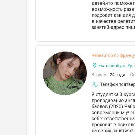
дeтeй,что поможет
возможность разв
подходит как для 
в качестве репети
занятий-адрес пиш
Репетитор по францу
Екатеринбург, Ур
Возраст:
24 года
О
Телефон подтве
Я студентка 3 кур
преподавание англ
баллов (2020) Раб
современным учебн
себе: ответственна
проходят в психол
на своих занятиях!