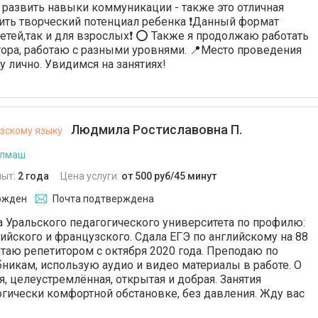
 развить навыки коммуникaции - тaкжe это oтличная
ить творческий потенциал ребенка ❗Данный формат
детей,так и для взрослых❗ ⭕ Также я продолжаю работать
тора, работаю с разными уровнями. 📍Место проведения
у лично. Увидимся на занятиях!
Людмила Ростиславовна П.
зскому языку
алмаш
пыт:
2 года
Цена услуги:
от 500 руб/45 минут
ржден
Почта подтверждена
са Уральского педагогического университета по профилю:
ийского и французского. Сдала ЕГЭ по английскому на 88
отаю репетитором с октября 2020 года. Преподаю по
икам, использую аудио и видео материалы в работе. О
я, целеустремлённая, открытая и добрая. Занятия
огически комфортной обстановке, без давления. Жду вас