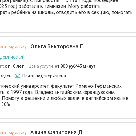
рограммы). Стаж работы — с 1981 года, последнее
025 год) работала в гимназии. Могу работать
ирать ребёнка из школы, отводить его в секцию, помогать
Ольга Викторовна Е.
зскому языку
адемический
т:
от 10 лет
Цена услуги:
от 900 руб/45 минут
ржден
Почта подтверждена
ический университет, факультет Романо-Германских
ты с 1997 года. Владею английским, французским,
 Помогу в решении и любых задач в английском языке.
 30%.
Алина Фаритовна Д.
зскому языку