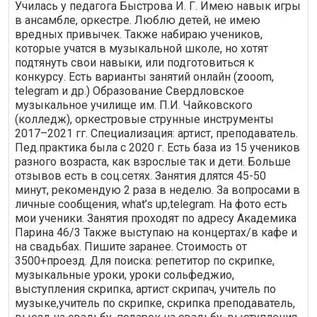
Училась у педагога Быстрова И. Г. Имею навык игры
в ансамбле, оркестре. Люблю детей, не имею
вредных привычек. Также набираю учеников,
которые учатся в музыкальной школе, но хотят
подтянуть свои навыки, или подготовиться к
конкурсу. Есть варианты занятий онлайн (zooom,
telegram и др.) Образование Свердловское
музыкальное училище им. П.И. Чайковского
(колледж), оркестровые струнные инструменты
2017–2021 гг. Специализация: артист, преподаватель.
Пед.практика была с 2020 г. Есть база из 15 учеников
разного возраста, как взрослые так и дети. Больше
отзывов есть в соц.сетях. Занятия длятся 45-50
минут, рекомендую 2 раза в неделю. За вопросами в
личные сообщения, what’s up,telegram. На фото есть
мои ученики. Занятия проходят по адресу Академика
Парина 46/3 Также выступаю на концертах/в кафе и
на свадьбах. Пишите заранее. Стоимость от
3500+проезд. Для поиска: репетитор по скрипке,
музыкальные уроки, уроки сольфеджио,
выступления скрипка, артист скрипач, учитель по
музыке,учитель по скрипке, скрипка преподаватель,