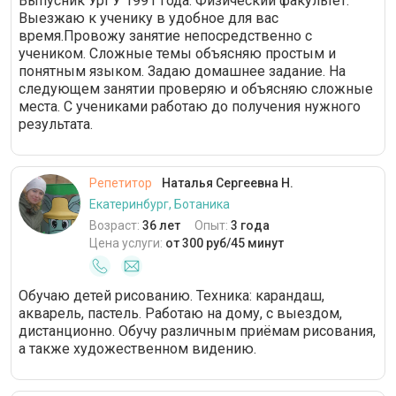
Выпусник УрГУ 1991 года. Физический факультет.
Выезжаю к ученику в удобное для вас
время.Провожу занятие непосредственно с
учеником. Сложные темы объясняю простым и
понятным языком. Задаю домашнее задание. На
следующем занятии проверяю и объясняю сложные
места. С учениками работаю до получения нужного
результата.
Репетитор
Наталья Сергеевна Н.
Екатеринбург, Ботаника
Возраст:
36 лет
Опыт:
3 года
Цена услуги:
от 300 руб/45 минут
Обучаю детей рисованию. Техника: карандаш,
акварель, пастель. Работаю на дому, с выездом,
дистанционно. Обучу различным приёмам рисования,
а также художественном видению.