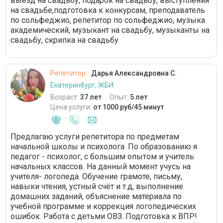
выезд на свадьбу, подарок на свадьбу, выступления
на свадьбе,подготовка к конкурсам, преподаватель
по сольфеджио, репетитор по сольфеджио, музыка
академический, музыкант на свадьбу, музыканты на
свадьбу, скрипка на свадьбу
Репетитор
Дарья Александровна С.
Екатеринбург, ЖБИ
Возраст:
37 лет
Опыт:
5 лет
Цена услуги:
от 1000 руб/45 минут
Предлагаю услуги репетитора по предметам
начальной школы и психолога. По образованию я
педагог - психолог, с большим опытом и учитель
начальных классов. На данный момент учусь на
учителя- логопеда. Обучение грамоте, письму,
навыки чтения, устный счёт и т.д, выполнение
домашних заданий, объяснение материала по
учебной программе и коррекция логопедических
ошибок. Работа с детьми ОВЗ. Подготовка к ВПР!