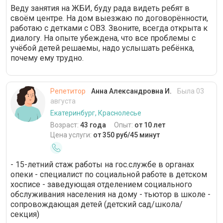
Веду занятия на ЖБИ, буду рада видеть ребят в
своём центре. На дом выезжаю по договорённости,
работаю с детками с ОВЗ. Звоните, всегда открыта к
диалогу. На опыте убеждена, что все проблемы с
учёбой детей решаемы, надо услышать ребёнка,
почему ему трудно.
Репетитор
Анна Александровна И.
Была 03
августа
Екатеринбург, Краснолесье
Возраст:
43 года
Опыт:
от 10 лет
Цена услуги:
от 350 руб/45 минут
- 15-летний стаж работы на гос.службе в органах
опеки - специалист по социальной работе в детском
хосписе - заведующая отделением социального
обслуживания населения на дому - тьютор в школе -
сопровождающая детей (детский сад/школа/
секция)