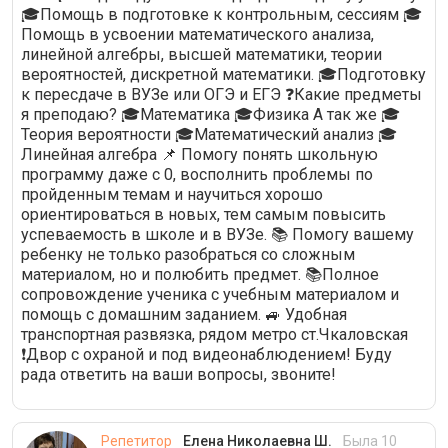
🎓Помощь в подготовке к контрольным, сессиям 🎓
Помощь в усвоении математического анализа,
линейной алгебры, высшей математики, теории
вероятностей, дискретной математики. 🎓Подготовку
к пересдаче в ВУЗе или ОГЭ и ЕГЭ ❓Какие предметы
я преподаю? 🎓Математика 🎓Физика А так же 🎓
Теория вероятности 🎓Математический анализ 🎓
Линейная алгебра 📌 Помогу понять школьную
программу даже с 0, восполнить проблемы по
пройденным темам и научиться хорошо
ориентироваться в новых, тем самым повысить
успеваемость в школе и в ВУЗе. 📚 Помогу вашему
ребенку не только разобраться со сложным
материалом, но и полюбить предмет. 📚Полное
сопровождение ученика с учебным материалом и
помощь с домашним заданием. 🚙 Удобная
транспортная развязка, рядом метро ст.Чкаловская
❗Двор с охраной и под видеонаблюдением! Буду
рада ответить на ваши вопросы, звоните!
Репетитор
Елена Николаевна Ш.
Была 10