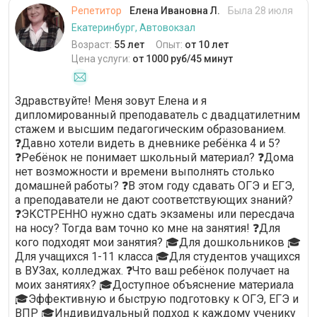
Репетитор
Елена Ивановна Л.
Была 28 июля
Екатеринбург, Автовокзал
Возраст:
55 лет
Опыт:
от 10 лет
Цена услуги:
от 1000 руб/45 минут
Здравствуйте! Меня зовут Елена и я
дипломированный преподаватель с двадцатилетним
стажем и высшим педагогическим образованием.
❓Давно хотели видеть в дневнике ребёнка 4 и 5?
❓Ребёнок не понимает школьный материал? ❓Дома
нет возможности и времени выполнять столько
домашней работы? ❓В этом году сдавать ОГЭ и ЕГЭ,
а преподаватели не дают соответствующих знаний?
❓ЭКСТРЕННО нужно сдать экзамены или пересдача
на носу? Тогда вам точно ко мне на занятия! ❓Для
кого подходят мои занятия? 🎓Для дошкольников 🎓
Для учащихся 1-11 класса 🎓Для студентов учащихся
в ВУЗах, колледжах. ❓Что ваш ребёнок получает на
моих занятиях? 🎓Доступное объяснение материала
🎓Эффективную и быструю подготовку к ОГЭ, ЕГЭ и
ВПР 🎓Индивидуальный подход к каждому ученику