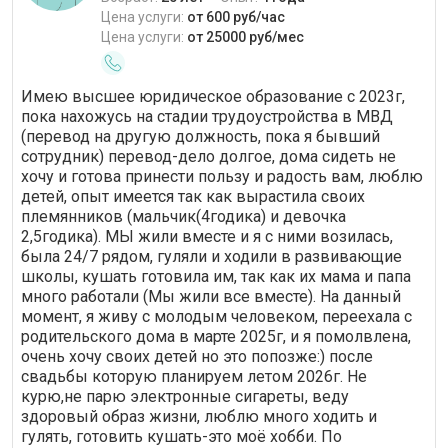
Цена услуги:
от 600 руб/час
Цена услуги:
от 25000 руб/мес
Имею высшее юридическое образование с 2023г,
пока нахожусь на стадии трудоустройства в МВД
(перевод на другую должность, пока я бывший
сотрудник) перевод-дело долгое, дома сидеть не
хочу и готова принести пользу и радость вам, люблю
детей, опыт имеется так как вырастила своих
племянников (мальчик(4годика) и девочка
2,5годика). МЫ жили вместе и я с ними возилась,
была 24/7 рядом, гуляли и ходили в развивающие
школы, кушать готовила им, так как их мама и папа
много работали (Мы жили все вместе). На данный
момент, я живу с молодым человеком, переехала с
родительского дома в марте 2025г, и я помолвлена,
очень хочу своих детей но это попозже:) после
свадьбы которую планируем летом 2026г. Не
курю,не парю электронные сигареты, веду
здоровый образ жизни, люблю много ходить и
гулять, готовить кушать-это моё хобби. По