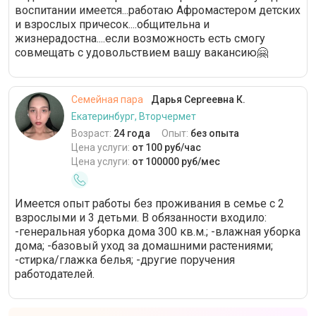
воспитании имеется...работаю Афромастером детских
и взрослых причесок....общительна и
жизнерадостна....если возможность есть смогу
совмещать с удовольствием вашу вакансию🤗
Семейная пара
Дарья Сергеевна К.
Екатеринбург, Вторчермет
Возраст:
24 года
Опыт:
без опыта
Цена услуги:
от 100 руб/час
Цена услуги:
от 100000 руб/мес
Имеется опыт работы без проживания в семье с 2
взрослыми и 3 детьми. В обязанности входило:
-генеральная уборка дома 300 кв.м.; -влажная уборка
дома; -базовый уход за домашними растениями;
-стирка/глажка белья; -другие поручения
работодателей.