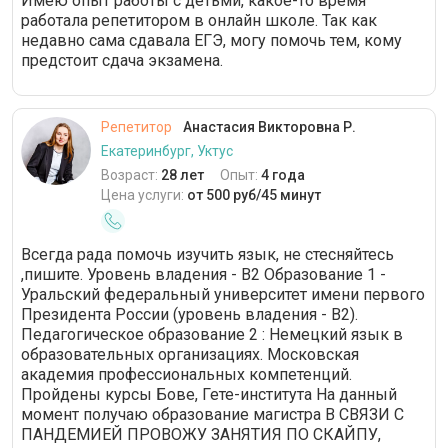
Имею опыт работы с детьми, какое-то время
работала репетитором в онлайн школе. Так как
недавно сама сдавала ЕГЭ, могу помочь тем, кому
предстоит сдача экзамена.
Репетитор
Анастасия Викторовна Р.
Екатеринбург, Уктус
Возраст:
28 лет
Опыт:
4 года
Цена услуги:
от 500 руб/45 минут
Всегда рада помочь изучить язык, не стесняйтесь
,пишите. Уровень владения - В2 Образование 1 -
Уральский федеральный университет имени первого
Президента России (уровень владения - В2).
Педагогическое образование 2 : Немецкий язык в
образовательных организациях. Московская
академия профессиональных компетенций.
Пройдены курсы Бове, Гете-института На данный
момент получаю образование магистра В СВЯЗИ С
ПАНДЕМИЕЙ ПРОВОЖУ ЗАНЯТИЯ ПО СКАЙПУ,