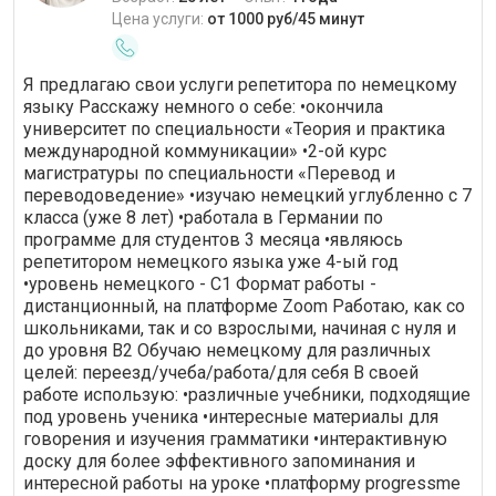
Цена услуги:
от 1000 руб/45 минут
Я предлагаю свои услуги репетитора по немецкому
языку Расскажу немного о себе: •окончила
университет по специальности «Теория и практика
международной коммуникации» •2-ой курс
магистратуры по специальности «Перевод и
переводоведение» •изучаю немецкий углубленно с 7
класса (уже 8 лет) •работала в Германии по
программе для студентов 3 месяца •являюсь
репетитором немецкого языка уже 4-ый год
•уровень немецкого - С1 Формат работы -
дистанционный, на платформе Zoom Работаю, как со
школьниками, так и со взрослыми, начиная с нуля и
до уровня В2 Обучаю немецкому для различных
целей: переезд/учеба/работа/для себя В своей
работе использую: •различные учебники, подходящие
под уровень ученика •интересные материалы для
говорения и изучения грамматики •интерактивную
доску для более эффективного запоминания и
интересной работы на уроке •платформу progressme