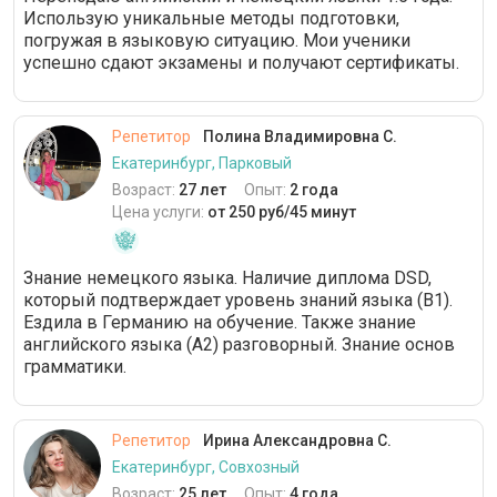
Использую уникальные методы подготовки,
погружая в языковую ситуацию. Мои ученики
успешно сдают экзамены и получают сертификаты.
Репетитор
Полина Владимировна С.
Екатеринбург, Парковый
Возраст:
27 лет
Опыт:
2 года
Цена услуги:
от 250 руб/45 минут
Знание немецкого языка. Наличие диплома DSD,
который подтверждает уровень знаний языка (B1).
Ездила в Германию на обучение. Также знание
английского языка (А2) разговорный. Знание основ
грамматики.
Репетитор
Ирина Александровна С.
Екатеринбург, Совхозный
Возраст:
25 лет
Опыт:
4 года