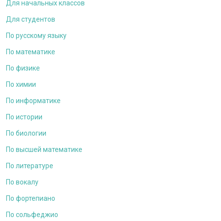
Для начальных классов
Для студентов
По русскому языку
По математике
По физике
По химии
По информатике
По истории
По биологии
По высшей математике
По литературе
По вокалу
По фортепиано
По сольфеджио