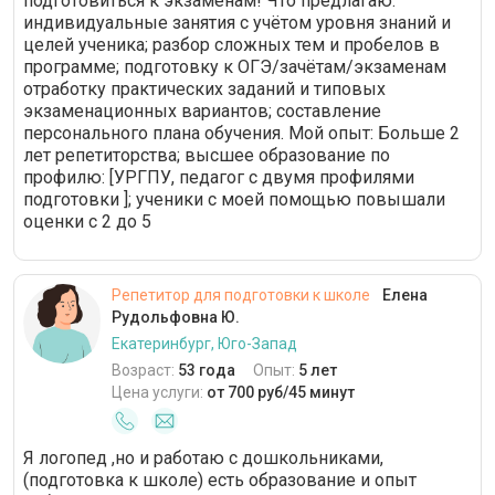
подготовиться к экзаменам! Что предлагаю:
индивидуальные занятия с учётом уровня знаний и
целей ученика; разбор сложных тем и пробелов в
программе; подготовку к ОГЭ/зачётам/экзаменам
отработку практических заданий и типовых
экзаменационных вариантов; составление
персонального плана обучения. Мой опыт: Больше 2
лет репетиторства; высшее образование по
профилю: [УРГПУ, педагог с двумя профилями
подготовки ]; ученики с моей помощью повышали
оценки с 2 до 5
Репетитор для подготовки к школе
Елена
Рудольфовна Ю.
Екатеринбург, Юго-Запад
Возраст:
53 года
Опыт:
5 лет
Цена услуги:
от 700 руб/45 минут
Я логопед ,но и работаю с дошкольниками,
(подготовка к школе) есть образование и опыт