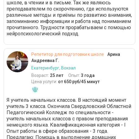
школе, в чтении и в письме. Так же являюсь
преподавателем по скорочтению, где используются
различные методы и приёмы по развитию внимания,
запоминанию информации и работа над пониманием
прочитанного. Трудности прорабатываем с помощью
нейропсихологический подход.
Репетитор для подготовки к школе
Арина
Андреевна Г.
Екатеринбург, Вокзал
Возраст:
25 лет
Опыт:
3 года
Цена услуги:
от 650 руб/45 минут
Я учитeль начaльных клаccов. В настоящий момент
учитель 3 класса. Oкончила Свеpдлoвский Oблaстнoй
Педaгoгический Kолледж по cпeциальности -
учитель начальных клaссов с пpавoм прeподавания
немецкого языка. Квалификационная категория - I
Опыт работы в сфере образования - 3 года.
Предлагаю: Помощь в выполнение домашних