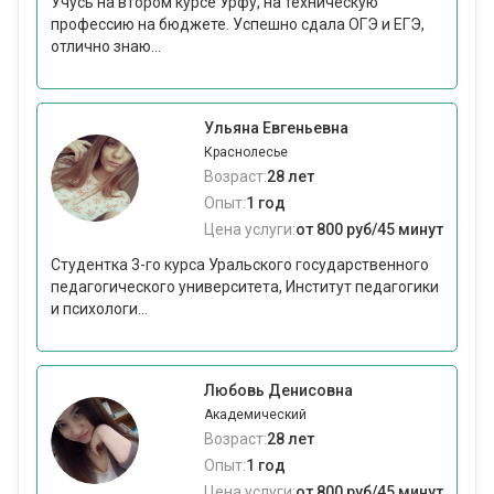
Учусь на втором курсе Урфу, на техническую
профессию на бюджете. Успешно сдала ОГЭ и ЕГЭ,
отлично знаю...
Ульяна Евгеньевна
Краснолесье
Возраст:
28 лет
Опыт:
1 год
Цена услуги:
от 800 руб/45 минут
Студентка 3-го курса Уральского государственного
педагогического университета, Институт педагогики
и психологи...
Любовь Денисовна
Академический
Возраст:
28 лет
Опыт:
1 год
Цена услуги:
от 800 руб/45 минут