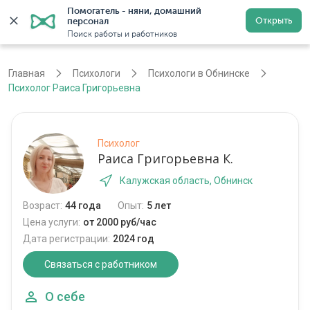
Помогатель - няни, домашний 
Открыть
персонал
Обнинск
Войти
Регистрация
Поиск работы и работников
Главная
Психологи
Психологи в Обнинске
Психолог Раиса Григорьевна
Психолог
Раиса Григорьевна К.
Калужская область, Обнинск
Возраст:
44 года
Опыт:
5 лет
Цена услуги:
от 2000 руб/час
Дата регистрации:
2024 год
Связаться с работником
О себе