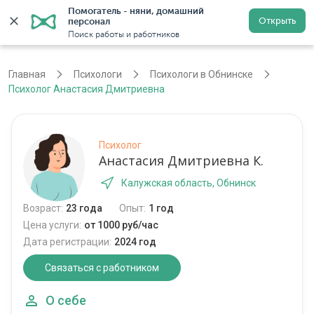
Помогатель - няни, домашний 
Открыть
персонал
Обнинск
Войти
Регистрация
Поиск работы и работников
Главная
Психологи
Психологи в Обнинске
Психолог Анастасия Дмитриевна
Психолог
Анастасия Дмитриевна К.
Калужская область, Обнинск
Возраст:
23 года
Опыт:
1 год
Цена услуги:
от 1000 руб/час
Дата регистрации:
2024 год
Связаться с работником
О себе