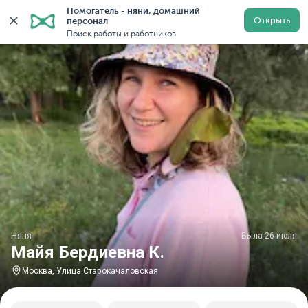
Помогатель - няни, домашний 
Главная
Няни
Няни в Москве
Няни у метро Улиц
Открыть
персонал
Поиск работы и работников
Няня
Была 26 июля
Майя Бердиевна К.
Москва, Улица Старокачаловская