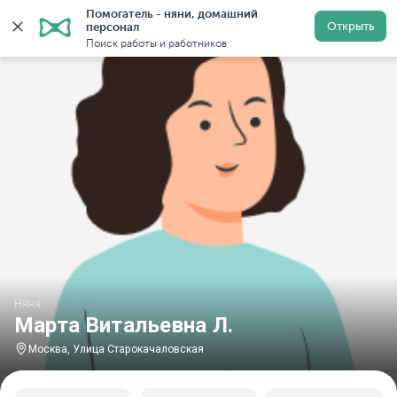
Помогатель - няни, домашний 
Главная
Няни
Няни в Москве
Няни у метро Улиц
Открыть
персонал
Поиск работы и работников
Няня
Марта Витальевна Л.
Москва, Улица Старокачаловская