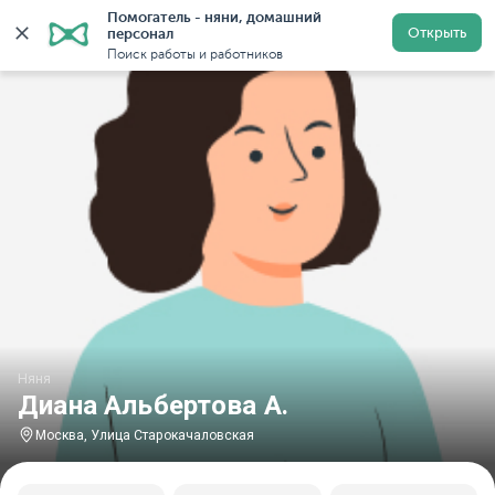
Помогатель - няни, домашний 
Главная
Няни
Няни в Москве
Няни у метро Улиц
Открыть
персонал
Поиск работы и работников
Няня
Диана Альбертова А.
Москва, Улица Старокачаловская