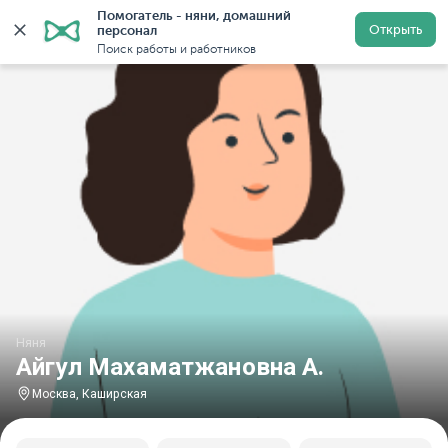
Помогатель - няни, домашний 
Главная
Няни
Няни в Москве
Няни у метро Каши
Открыть
персонал
Поиск работы и работников
Няня
Айгул Махаматжановна А.
Москва, Каширская