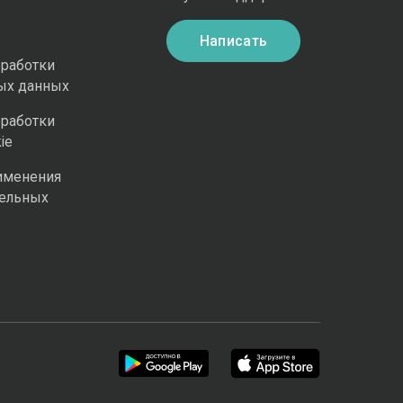
Написать
бработки
ых данных
бработки
ie
именения
ельных