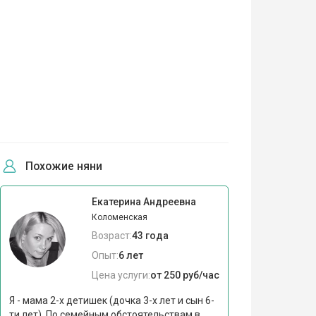
Похожие няни
Екатерина Андреевна
Коломенская
Возраст:
43 года
Опыт:
6 лет
Цена услуги:
от 250 руб/час
Я - мама 2-х детишек (дочка 3-х лет и сын 6-
ти лет). По семейным обстоятельствам в