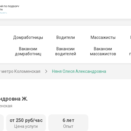
Домработницы
Водители
Массажисты
Вакансии
Вакансии
Вакансии
домработниц
водителей
массажистов
у метро Коломенская
Няня Олеся Александровна
ндровна Ж.
енская
от 250 руб/час
6 лет
Цена услуги
Опыт