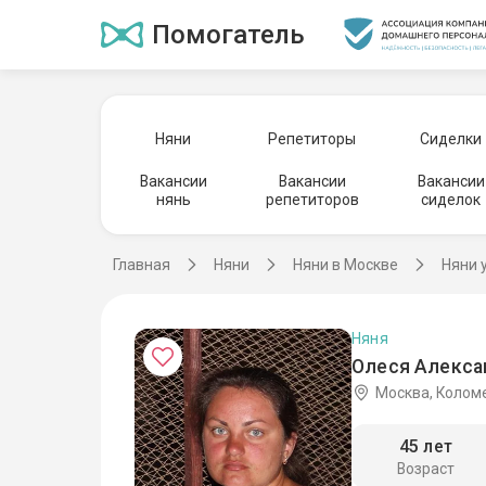
Помогатель
Няни
Репетиторы
Сиделки
Вакансии
Вакансии
Вакансии
нянь
репетиторов
сиделок
Главная
Няни
Няни в Москве
Няни 
Няня
Олеся Алекса
Москва, Колом
45 лет
Возраст