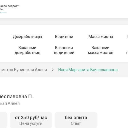
Домработницы
Водители
Массажисты
Вакансии
Вакансии
Вакансии
домработниц
водителей
массажистов
у метро Бунинская Аллея
Няня Маргарита Вячеславовна
чеславовна П.
ская Аллея
от 250 руб/час
без опыта
Цена услуги
Опыт