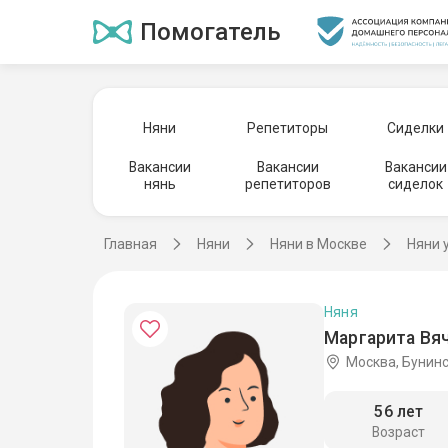
Помогатель
Няни
Репетиторы
Сиделки
Вакансии
Вакансии
Вакансии
нянь
репетиторов
сиделок
Главная
Няни
Няни в Москве
Няни 
Няня
Маргарита Вя
Москва, Бунин
56 лет
Возраст