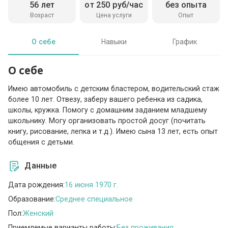
56 лет
от 250 руб/час
без опыта
Возраст
Цена услуги
Опыт
О себе
Навыки
График
О себе
Имею автомобиль с детским бластером, водительский стаж
более 10 лет. Отвезу, заберу вашего ребенка из садика,
школы, кружка. Помогу с домашним заданием младшему
школьнику. Могу организовать простой досуг (почитать
книгу, рисование, лепка и т.д.). Имею сына 13 лет, есть опыт
общения с детьми.
Данные
Дата рождения:
16 июня 1970 г.
Образование:
Среднее специальное
Пол:
Женский
Приемлемые варианты работы:
Без проживания