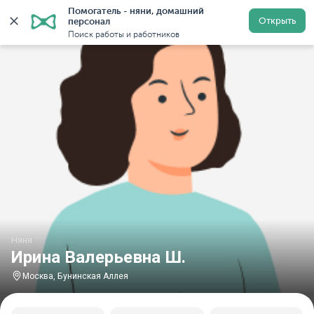
Помогатель - няни, домашний 
Главная
Няни
Няни в Москве
Няни у метро Бунин
Открыть
персонал
Поиск работы и работников
Няня
Ирина Валерьевна Ш.
Москва, Бунинская Аллея