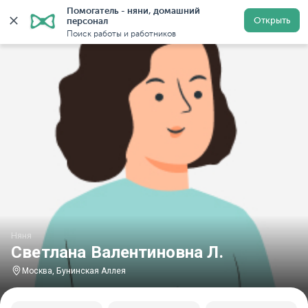
Помогатель - няни, домашний 
Главная
Няни
Няни в Москве
Няни у метро Бунин
Открыть
персонал
Поиск работы и работников
Няня
Светлана Валентиновна Л.
Москва, Бунинская Аллея