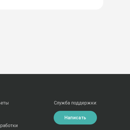
веты
Служба поддержки:
Написать
бработки