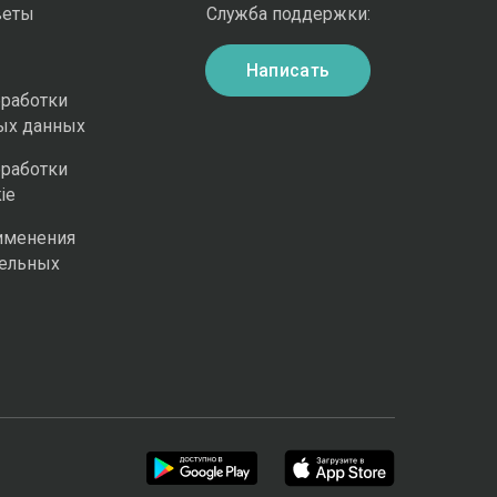
веты
Служба поддержки:
Написать
бработки
ых данных
бработки
ie
именения
ельных