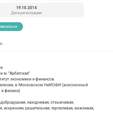
19.10.2014
Дата регистрации
связаться
ик
и.
 м. "Арбатская".
титут экономики и финансов.
зделении, в Московском НиИОФИ (всесоюзный
 и физики).
, добродушная, находчивая, отзывчивая,
, искренняя, решительная, терпеливая, вежливая,