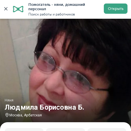
Помогатель - няни, домашний 
Главная
Няни
Няни в Москве
Няни у метро Арбат
Открыть
персонал
Поиск работы и работников
Няня
Людмила Борисовна Б.
Москва, Арбатская