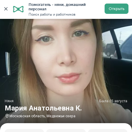
Помогатель - няни, домашний 
Главная
Няни
Няни в Московской области
Няни в
Открыть
персонал
Поиск работы и работников
Няня
Была 05 августа
Мария Анатольевна К.
Московская область, Медвежьи озера