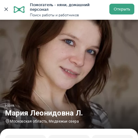
Помогатель - няни, домашний 
Главная
Няни
Няни в Московской области
Няни в
Открыть
персонал
Поиск работы и работников
Няня
Мария Леонидовна Л.
Московская область, Медвежьи озера