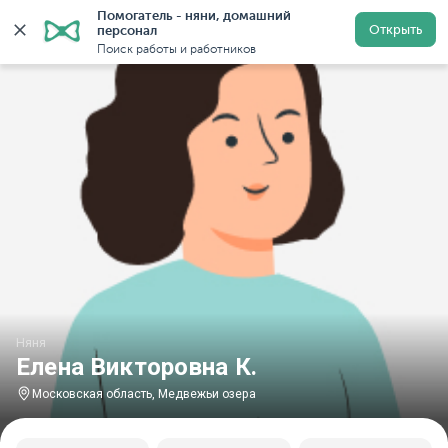
Помогатель - няни, домашний 
Главная
Няни
Няни в Московской области
Няни в
Открыть
персонал
Поиск работы и работников
Няня
Елена Викторовна К.
Московская область, Медвежьи озера