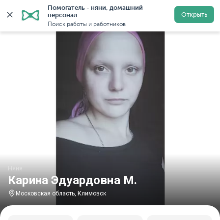
Помогатель - няни, домашний 
Главная
Няни
Няни в Московской области
Няни в
Открыть
персонал
Поиск работы и работников
Няня
Карина Эдуардовна М.
Московская область, Климовск