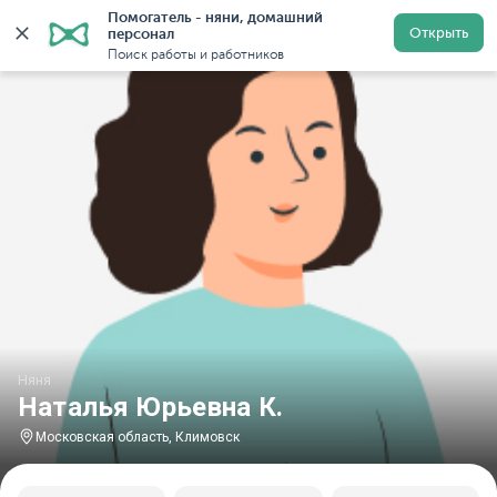
Помогатель - няни, домашний 
Главная
Няни
Няни в Московской области
Няни в
Открыть
персонал
Поиск работы и работников
Няня
Наталья Юрьевна К.
Московская область, Климовск