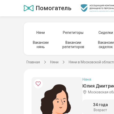
Помогатель
Няни
Репетиторы
Сиделки
Вакансии
Вакансии
Вакансии
нянь
репетиторов
сиделок
Главная
Няни
Няни в Московской област
Няня
Юлия Дмитрие
Московская об
34 года
Возраст