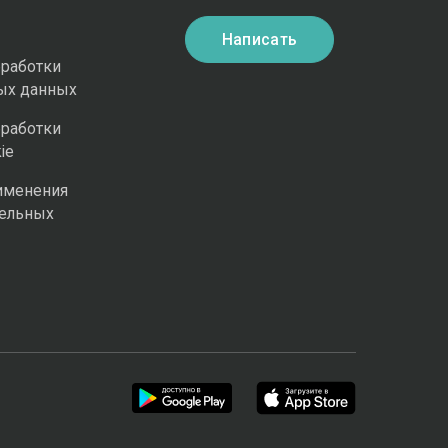
Написать
бработки
ых данных
бработки
ie
именения
ельных