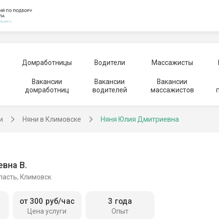
Домработницы
Водители
Массажисты
Вакансии
Вакансии
Вакансии
домработниц
водителей
массажистов
и
Няни в Климовске
Няня Юлия Дмитриевна
вна В.
ласть, Климовск
от 300 руб/час
3 года
Цена услуги
Опыт