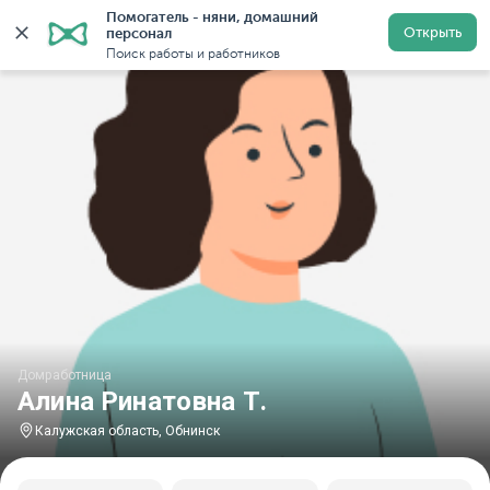
Помогатель - няни, домашний 
Главная
Домработницы
Домработницы в Обнинске
Открыть
персонал
Поиск работы и работников
Домработница
Алина Ринатовна Т.
Калужская область, Обнинск