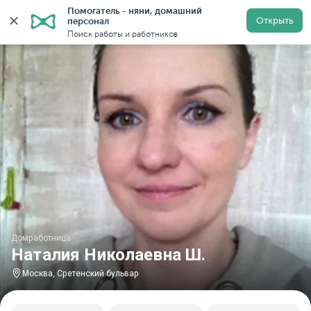
Помогатель - няни, домашний 
Главная
Домработницы
Домработницы в Москве
Открыть
персонал
Поиск работы и работников
Домработница
Наталия Николаевна Ш.
Москва, Сретенский бульвар