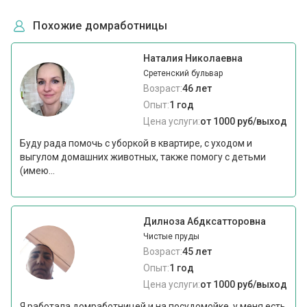
Похожие домработницы
Наталия Николаевна
Сретенский бульвар
Возраст:
46 лет
Опыт:
1 год
Цена услуги:
от 1000 руб/выход
Буду рада помочь с уборкой в квартире, с уходом и
выгулом домашних животных, также помогу с детьми
(имею...
Дилноза Абдксатторовна
Чистые пруды
Возраст:
45 лет
Опыт:
1 год
Цена услуги:
от 1000 руб/выход
Я работала домработницей и на посудомойке, у меня есть