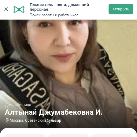
Помогатель - няни, домашний 
Главная
Домработницы
Домработницы в Москве
Открыть
персонал
Поиск работы и работников
Домработница
Алтынай Джумабековна И.
Москва, Сретенский бульвар