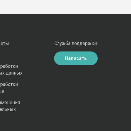
веты
Служба поддержки:
Написать
бработки
ых данных
бработки
ie
именения
ельных