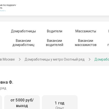
Домработницы
Водители
Массажисты
Вакансии
Вакансии
Вакансии
домработниц
водителей
массажистов
в Москве
Домработницы у метро Охотный ряд
Домрабо
вна Ф.
 ряд
от 5000 руб/
1 год
выход
Опыт