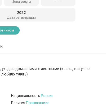
Цена услуги
2022
Дата регистрации
ботником
ик
ы, уход за домашними животными (кошка, выгул не
 любило гулять).
Национальность:
Россия
Религия:
Православие