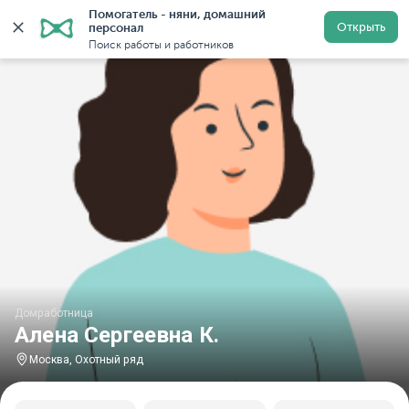
Помогатель - няни, домашний 
Главная
Домработницы
Домработницы в Москве
Открыть
персонал
Поиск работы и работников
Домработница
Алена Сергеевна К.
Москва, Охотный ряд