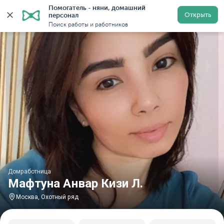
Помогатель - няни, домашний 
Главная
Домработницы
Домработницы в Москве
Открыть
персонал
Поиск работы и работников
Домработница
Мафтуна Анвар Кизи Л.
Москва, Охотный ряд