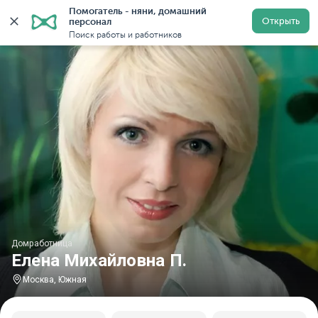
Помогатель - няни, домашний 
Главная
Домработницы
Домработницы в Москве
Открыть
персонал
Поиск работы и работников
Домработница
Елена Михайловна П.
Москва, Южная